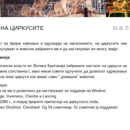
 НА ЦИРКУСИТЕ
т на бројни кампањи и едукација на населението, на циркусите чии
лучуваат и животни забрането им е да настапуваат во многу земји:
анија
тински власти во Велика Британија забраниле настапи на циркуси на
јавна сопственост, иако некои совети одлучиле да дозволат одржување
 на оние циркуси кои имаат само " домашни" животни.
ери:
е не им е дозволено да настапуваат во подрачје на Windsor,
ge, Inverness, Chester и Lancing,
990 г., и покрај бројните притисоци на циркуското лоби,
 во Stockton, Cleveland. Од 54 советници, 51 советник ја поддржал