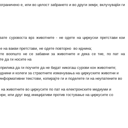
граничено е, или во целост забрането и во други земји, вклучувајќи ги
вате суровоста врз животните - не одете на циркуски претстави кои
е на вакви претстави, не одете повторно во иднина;
те воопшто не се забавни за животните и дека се тие, по пат на
те да ги носите на
 прилика да ги поучите да не бидат никогаш сурови кон животните;
однини и колеги за страотните измачувања на циркуските животни и
информативни текстови, копирајте ги и поделете ги на неупатените во
на животните во циркусите по пат на електронските медиуми и
ри, или друг вид иницијативи против гостување на циркусите со