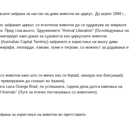
сале забрана за настап на диви животни во циркус. До април 1994 г.,
es забранил циркус со егзотични животни да се оддржува на земјиште
та. Пред гласањето, Здружението "Animal Liberation" (Ослободување на
материјал како доказ за суровоста кон циркуските животни.
Australian Capital Territory) забрането е користење на многу диви
, жирафи, леопарди, лавови, пуми и тигрови, со можност за додавање и
 со животни како што се
мечки кои се борат, кенгури кои боксуваат,
 приморувани да скокаат во базени).
ата сала Orange Bowl, по успешната, година дена долга кампања на
of Animals" (Луѓе за етичко постапување со животните).
брана за користење на животни во претставите.