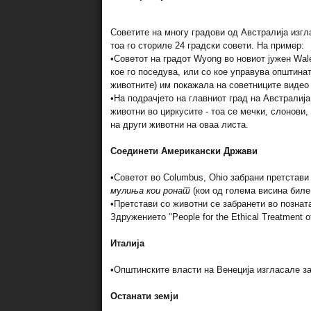
Советите на многу градови од Австралија изгла
тоа го сториле 24 градски совети. На пример:
•Советот на градот Wyong во новиот јужен Wal
кое го поседува, или со кое управува општина
животните) им покажала на советниците видео 
•На подрачјето на главниот град на Австралија (
животни во циркусите - тоа се мечки, слонови
на други животни на оваа листа.
Соединети Американски Држави
•Советот во Columbus, Ohio забрани претстави
мулиња кои ронат
(кои од голема висина биле
•Претстави со животни се забранети во познат
Здружението "People for the Ethical Treatment 
Италија
•Општинските власти на Венеција изгласале за
Останати земји