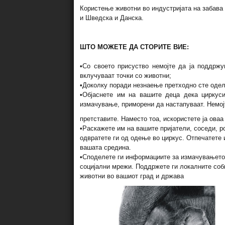
Користење животни во индустријата на забава о
и Шведска и Данска.
ШТО МОЖЕТЕ ДА СТОРИТЕ ВИЕ:
•Со своето присуство немојте да ја поддржу
вклучуваат точки со животни;
•Доколку поради незнаење претходно сте одел
•Објаснете им на вашите деца дека циркуси
измачување, приморени да настапуваат. Немој
претставите. Наместо тоа, искористете ја оваа
•Раскажете им на вашите пријатели, соседи, р
одвратете ги од одење во циркус. Отпечатете 
вашата средина.
•Споделете ги информациите за измачувањето 
социјални мрежи. Поддржете ги локалните соби
животни во вашиот град и држава