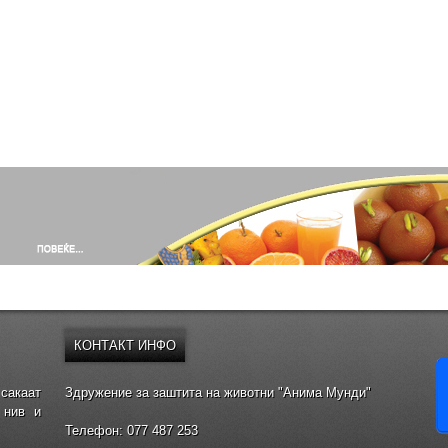
КОНТАКТ
ИНФО
сакаат
Здружение за заштита на животни "Анима Мунди"
 нив и
Телефон: 077 487 253