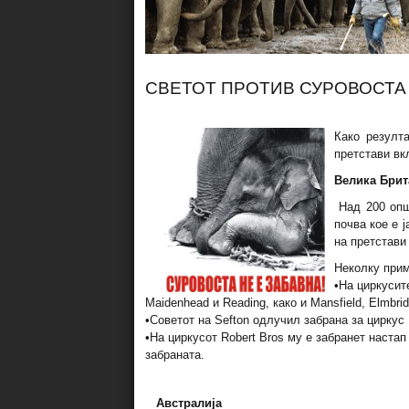
СВЕТОТ ПРОТИВ СУРОВОСТА
Како резулта
претстави вк
Велика Брит
Над 200 опш
почва кое е 
на претстави
Неколку прим
•На циркусит
Maidenhead и Reading, како и Mansfield, Elmbrid
•Советот на Sefton одлучил забрана за циркус 1
•На циркусот Robert Bros му е забранет настап
забраната.
Австралија