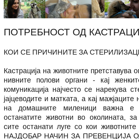
ПОТРЕБНОСТ ОД КАСТРАЦИ
КОИ СЕ ПРИЧИНИТЕ ЗА СТЕРИЛИЗАЦИ
Кастрација на животните претставува 
нивните полови органи - кај женкит
комуникација најчесто се нарекува сте
јајцеводите и матката, а кај мажјаците 
на домашните миленици важна е 
останатите животни во околината, за
сите останати луге со кои животните 
НАЈДОБАР НАЧИН ЗА ПРЕВЕНЦИЈА 