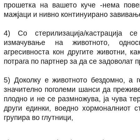
прошетка на вашето куче -нема пове
мажјаци и нивно континуирано завивање
4) Со стерилизација/кастрација се
измачување на животното, односн
агресивноста кон другите животни, ка
потрага по партнер за да се задоволат 
5) Доколку е животното бездомно, а г
значително поголеми шанси да преживе
плодно и не се размножува, ја чува те
други единки, воедно хормоналниот с
групира во глутници,