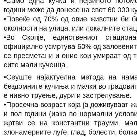
•Само една кучка и нејзиното потом
години може да донесе на свет 60 000 к
•Повеќе од 70% од овие животни би б
околности на улица, или локалните ста
•Во Скопје, единствениот стацио
официјално усмртува 60% од заловените
се пресметани и оние кои умираат од 
сите мали кученца.
•Сеуште најактуелна метода на нам
бездомните кучиња и мачки во градовит
е нивно труење, дури и застрелување.
•Просечна возраст која ја доживуваат ж
и пол години (иако во нормални услови
жртви се на константни трауми, ма
злонамерните луѓе, глад, болести, болка