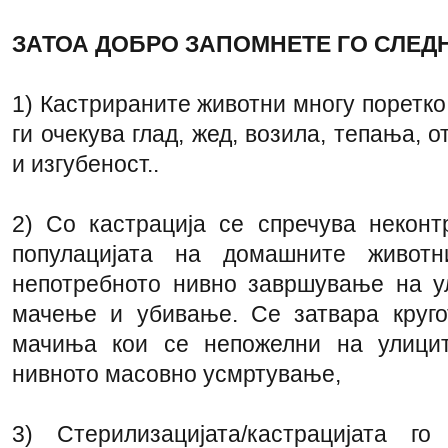
ЗАТОА ДОБРО ЗАПОМНЕТЕ ГО СЛЕД
1) Кастрираните животни многу поретко
ги очекува глад, жед, возила, тепања, о
и изгубеност..
2) Со кастрација се спречува некон
популацијата на домашните живот
непотребното нивно завршување на у
мачење и убивање. Се затвара круго
мачиња кои се непожелни на улицит
нивното масовно усмртување,
3) Стерилизацијата/кастрацијата г