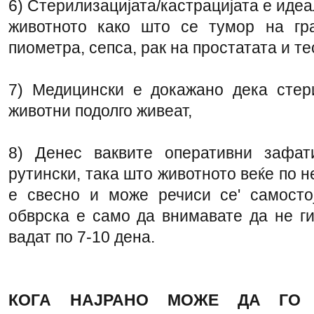
6) Стерилизацијата/кастрацијата е иде
животното како што се тумор на гра
пиометра, сепса, рак на простатата и те
7) Медицински е докажано дека стер
животни подолго живеат,
8) Денес ваквите оперативни зафат
рутински, така што животното веќе по н
е свесно и може речиси се' самосто
обврска е само да внимавате да не ги
вадат по 7-10 дена.
КОГА НАЈРАНО МОЖЕ ДА ГО С