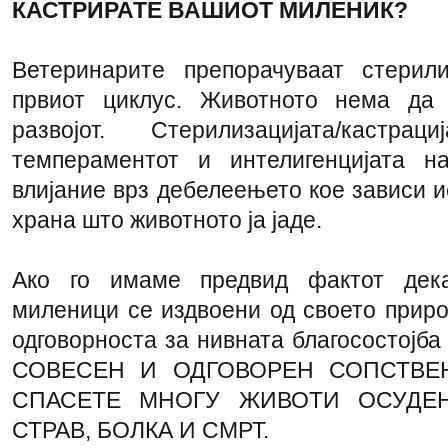
КАСТРИРАТЕ ВАШИОТ МИЛЕНИК?
Ветеринарите препорачуваат стерил
првиот циклус. Животното нема да 
развојот. Стерилизацијата/каст
темпераментот и интелигенцијата н
влијание врз дебелеењето кое зависи и
храна што животното ја јаде.
Ако го имаме предвид фактот дек
миленици се издвоени од своето приро
одговорноста за нивната благосостојб
СОВЕСЕН И ОДГОВОРЕН СОПСТВЕ
СПАСЕТЕ МНОГУ ЖИВОТИ ОСУДЕН
СТРАВ, БОЛКА И СМРТ.