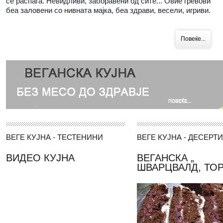
се распаѓа. Невидливи, заборавени од сите... Овие гревови
беа заловени со нивната мајка, беа здрави, весели, игриви.
Повеќе...
ВЕГЕ
КУЈНА - ТЕСТЕНИНИ
ВЕГЕ
КУЈНА - ДЕСЕРТИ
ВИДЕО КУЈНА
ВЕГАНСКА „
ШВАРЦВАЛД, ТОР