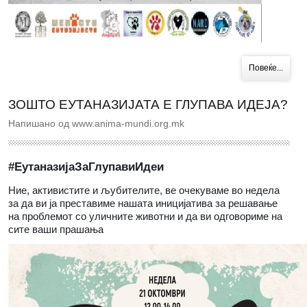
Повеќе...
ЗОШТО ЕУТАНАЗИЈАТА Е ГЛУПАВА ИДЕЈА?
Напишано од www.anima-mundi.org.mk
#ЕутаназијаЗаГлупавиИдеи
Ние, активистите и љубителите, ве очекуваме во недела
за да ви ја преставиме нашата иницијатива за решавање
на проблемот со уличните животни и да ви одговориме на
сите ваши прашања