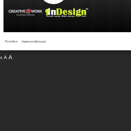
Почетна
Администрација
A
A
A