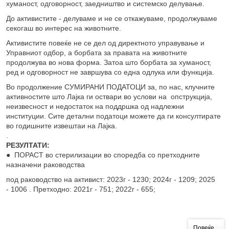
хуманост, одговорност, заедништво и системско делување.
До активистите - делуваме и не се откажуваме, продолжуваме
секогаш во интерес на животните.
Активистите повеќе не се дел од директното управување и
Управниот одбор, а борбата за правата на животните
продолжува во нова форма. Затоа што борбата за хуманост,
ред и одговорност не завршува со една одлука или функција.
Во продолжение СУМИРАНИ ПОДАТОЦИ за, по нас, клучните
активностите што Лајка ги оствари во услови на опструкција,
неизвесност и недостаток на поддршка од надлежни
институции. Сите детални податоци можете да ги консултирате
во годишните извештаи на Лајка.
.
РЕЗУЛТАТИ:
● ПОРАСТ во стерилизации во споредба со претходните
назначени раководства
под раководство на активист: 2023г - 1230; 2024г - 1209; 2025
- 1006 . Претходно: 2021г - 751; 2022г - 655;
Повеќе...