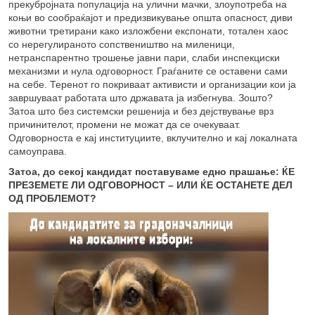
прекубројната популација на улични мачки, злоупотреба на
коњи во сообраќајот и предизвикување општа опасност, диви
животни третирани како изложбени експонати, тотален хаос
со нерегулираното сопствеништво на миленици,
нетранспарентно трошење јавни пари, слаби инспекциски
механизми и нула одговорност. Граѓаните се оставени сами
на себе. Теренот го покриваат активисти и организации кои ја
завршуваат работата што државата ја избегнува. Зошто?
Затоа што без системски решенија и без дејствување врз
причинителот, промени не можат да се очекуваат.
Одговорноста е кај институциите, вклучително и кај локалната
самоуправа.
Затоа, до секој кандидат поставуваме едно прашање: ЌЕ
ПРЕЗЕМЕТЕ ЛИ ОДГОВОРНОСТ – ИЛИ ЌЕ ОСТАНЕТЕ ДЕЛ
ОД ПРОБЛЕМОТ?