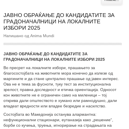
ЈАВНО ОБРАЌАЊЕ ДО КАНДИДАТИТЕ ЗА
ГРАДОНАЧАЛНИЦИ НА ЛОКАЛНИТЕ
ИЗБОРИ 2025
Напишано од Anima Mundi
JАВНО ОБРАЌАЊЕ ДО КАНДИДАТИТЕ ЗА
ГРАДОНАЧАЛНИЦИ НА ЛОКАЛНИТЕ ИЗБОРИ 2025
Во пресрет на локалните избори, прашањето за
благосостојбата на животните мора конечно да излезе од
маргините и да стане централно прашање од јавен интерес.
Ова не е тема за фусноти, туку тест за институционална
зрелост, правна доследност и етичка ориентација. Односот
кон животните не е ограничен само на миленици – тој
открива дали општеството е хумано или рамнодушно, дали
владеат вредности или владее безредие и насилство.
Состојбата во Македонија останува алармантна:
нефункционални стационари, еутаназија како „решение“,
борби со кучиња, труења, игнорирање на страдањата на