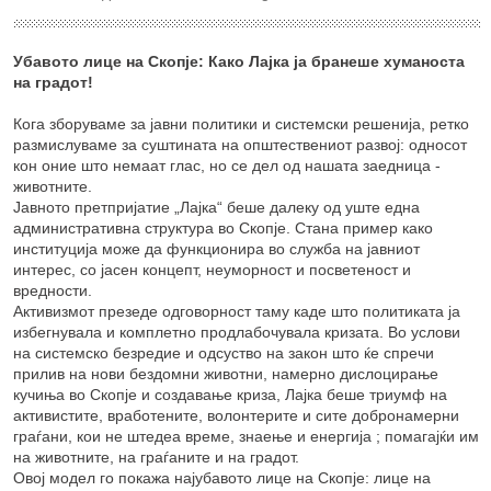
Убавото лице на Скопје: Како Лајка ја бранеше хуманоста
на градот!
Кога зборуваме за јавни политики и системски решенија, ретко
размислуваме за суштината на општествениот развој: односот
кон оние што немаат глас, но се дел од нашата заедница -
животните.
Јавното претпријатие „Лајка“ беше далеку од уште една
административна структура во Скопје. Стана пример како
институција може да функционира во служба на јавниот
интерес, со јасен концепт, неуморност и посветеност и
вредности.
Активизмот презеде одговорност таму каде што политиката ја
избегнувала и комплетно продлабочувала кризата. Во услови
на системско безредие и одсуство на закон што ќе спречи
прилив на нови бездомни животни, намерно дислоцирање
кучиња во Скопје и создавање криза, Лајка беше триумф на
активистите, вработените, волонтерите и сите добронамерни
граѓани, кои не штедеа време, знаење и енергија ; помагајќи им
на животните, на граѓаните и на градот.
Овој модел го покажа најубавото лице на Скопје: лице на