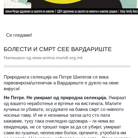
Се гледаме!
БОЛЕСТИ И СМРТ СЕЕ ВАРДАРИШТЕ
Напишано од www.anima-mundi.org.mk
Природната селекција на Петре Шилегов се вика
парвовироза/штенечак а Вардариште е дувло на овие
вируси!
Не Петре. Не умираат од природна селекција.
Умираат
од вашето неработење и вртење на вистината. Малите
кучиња ги убивате, осудувате на бавна смрт со нивното
носење таму. И не е незнаење затоа што сто пати
кажавме, туку така очигледно одговара – ги нема во
евиденција, не се трошат пари за да се убијат, умираат
сами во гушење, неописиви болки, органите, утробата им