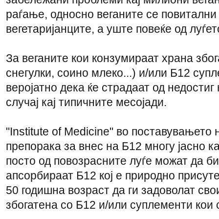
раѓање, односно веганите се повитални
вегетаријанците, а уште повеќе од луѓет
За веганите кои конзумираат храна због
снегулки, соино млеко...) и/или Б12 суп
веројатно дека ќе страдаат од недостиг 
случај кај типичните месојади.
"Institute of Medicine" во поставувањет
препорака за внес на Б12 многу јасно ка
посто од повозрасните луѓе можат да б
апсорбираат Б12 кој е природно присуте
50 годишна возраст да ги задоволат св
збогатена со Б12 и/или суплементи кои 