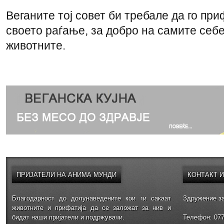
Веганите тој совет би требале да го при
своето раѓање, за добро на самите себе
животните.
ПРИЈАТЕЛИ
НА АНИМА МУНДИ
КОНТАКТ
Благодарност до долунаведените кои ги сакаат
Здружение за
животните и прифатија да се заложат за нив и
бидат наши пријатели и подржувачи.
Телефон: 077