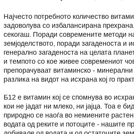
Најчесто потребното количество витам
задоволува со избалансирана прехрана
секогаш. Поради современите методи н
земјоделството, поради загаденоста и и
генерално загаденоста на целата планет
и темпото со кое живее современиот чов
препорачуваат витаминско - минерални 
разлика на видот на исхрана кој го прак
Б12 е витамин кој се спомнува во исхра
кои не јадат ни млеко, ни јајца. Тоа е б
природно се наоѓа во немиените растени
водата од реките и потоците - нашите пр
добивале од водата и од остатоците зем