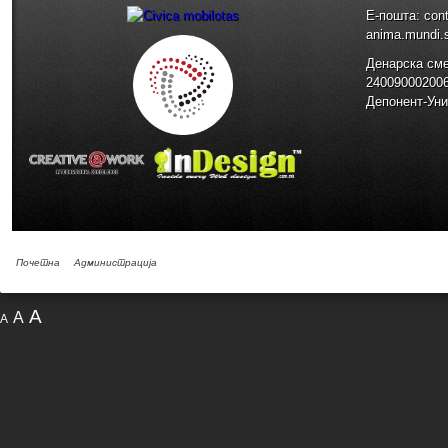
E-пошта: con
anima.mundi
Денарска см
24009000200
Депонент-Уни
Почетна
Администрација
A
A
A