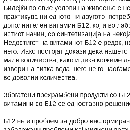
Бидејќи во овие услови на живеење е н
практикува ни едното ни другото, потре
дополнителен витамин Б12, кој и во ла
истиот начин, со синтетизација на неко
Недостигот на витаминот Б12 е редок, 
него. Иако постојат докази дека нашето 
мали количества, како и дека можеме да
извори на питка вода, него не го наоѓа
во доволни количества.
Збогатени прехрамбени продукти со Б12
витамини со Б12 се едноставно решени
Б12 не е проблем за добро информирани
забележани проблеми кај милиони веган