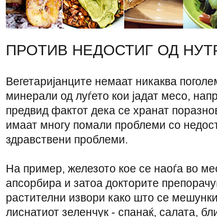
ПРОТИВ НЕДОСТИГ ОД НУТ
Вегетаријанците немаат никаква поголе
минерали од луѓето кои јадат месо, напр
предвид фактот дека се хранат поразно
имаат многу помали проблеми со недост
здравствени проблеми.
На пример, железото кое се наоѓа во ме
апсорбира и затоа докторите препорачу
растителни извори како што се мешунки
лиснатиот зеленчук - спанаќ, салата, бл