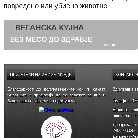
повредено или убиено животно.
ПРИЈАТЕЛИ
НА АНИМА МУНДИ
КОНТАКТ
Благодарност до долунаведените кои ги сакаат
Здружение за
животните и прифатија да се заложат за нив и
бидат наши пријатели и подржувачи.
Телефон: 077
E-пошта: con
anima.mundi
Денарска см
24009000200
Депонент-Уни