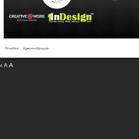
Почетна
Администрација
A
A
A