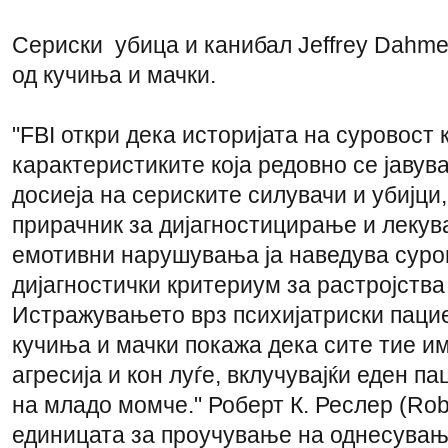
Сериски убица и канибал Jeffrey Dahme
од кучиња и мачки.
"FBI откри дека историјата на суровост 
карактеристиките која редовно се јавув
досиеја на сериските силувачи и убијци
прирачник за дијагностицирање и лекув
емотивни нарушувања ја наведува суро
дијагностички критериум за растројства
Истражувањето врз психијатриски пацие
кучиња и мачки покажа дека сите тие и
агресија и кон луѓе, вклучувајќи еден п
на младо момче." Роберт К. Реслер (Rober
единицата за проучување на однесувањ