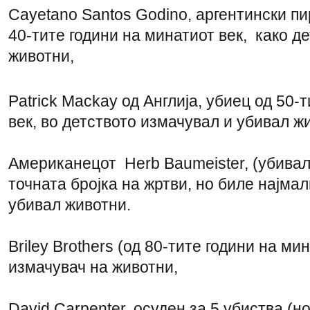
Cayetano Santos Godino, аргентински п
40-тите години на минатиот век, како д
животни,
Patrick Mackay од Англија, убиец од 50-
век, во детството измачувал и убивал ж
Американецот Herb Baumeister, (убивал 
точната бројка на жртви, но биле најмал
убивал животни.
Briley Brothers (од 80-тите години на мин
измачувач на животни,
David Carpenter, осуден за 5 убиства (но