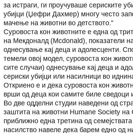
за истраги, ги проучуваше сериските уб
убијци (Џефри Дахмер) многу често зап
мачење на животни во детството."
Суровоста кон животните е една од три
на Мекдоналд (Mcdonald), показатели н
однесување кај деца и адолесценти. Сп
темели овој модел, суровоста кон живот
сите случаи) однесување кај деца и адо
сериски убијци или насилници во иднин
Откриено е и дека суровоста кон животн
врши од деца кои самите биле сведоци 
Во две одделни студии наведени од стра
заштита на животни Humane Society на
приближно една третина од семејствата
насилство навеле дека барем едно од н