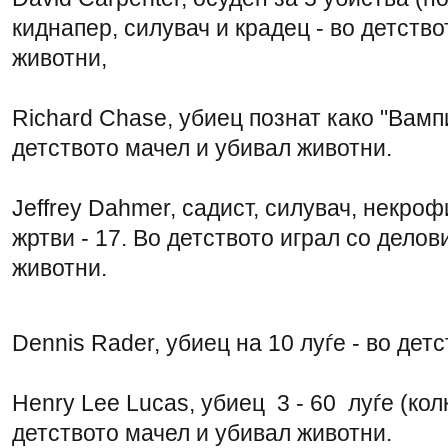
киднапер, силувач и крадец - во детств
животни,
Richard Chase, убиец познат како "Вамп
детството мачел и убивал животни.
Jeffrey Dahmer, садист, силувач, некроф
жртви - 17. Во детството играл со делов
животни.
Dennis Rader, убиец на 10 луѓе - во дет
Henry Lee Lucas, убиец 3 - 60 луѓе (кол
детството мачел и убивал животни.