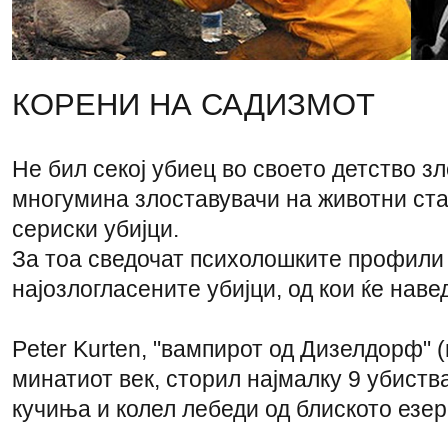
КОРЕНИ НА САДИЗМОТ
Не бил секој убиец во своето детство з
многумина злоставувачи на животни ст
сериски убијци.
За тоа сведочат психолошките профили 
најозлогласените убијци, од кои ќе нав
Peter Kurten, "вампирот од Дизелдорф" 
минатиот век, сторил најмалку 9 убиств
кучиња и колел лебеди од блиското езеро