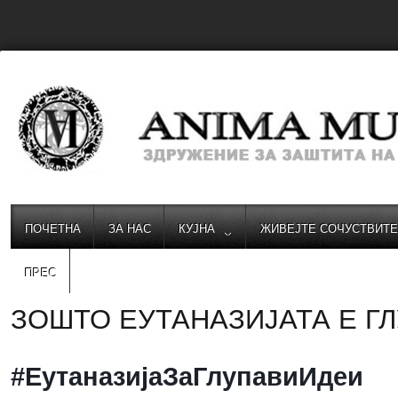
ПОЧЕТНА
ЗА НАС
КУЈНА
ЖИВЕЈТЕ СОЧУСТВИТ
ПРЕС
ЗОШТО ЕУТАНАЗИЈАТА Е Г
#ЕутаназијаЗаГлупавиИдеи