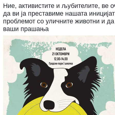
Ние, активистите и љубителите, ве о
да ви ја преставиме нашата иниција
проблемот со уличните животни и да
ваши прашања