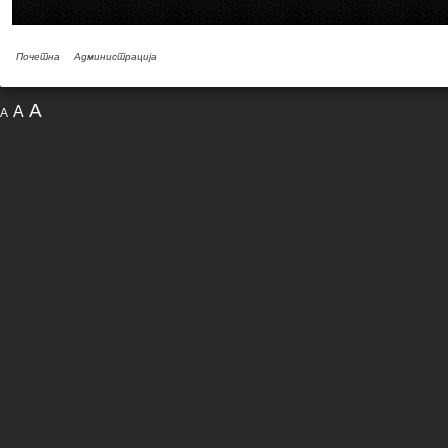
Почетна
Администрација
A
A
A