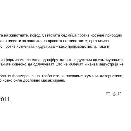
ита на животните, повод Светската седмица против носење природно
а активисти за заштита на правата на животните„ организира
против крзнената индустрија – како производството, така и
 информираме за една од најбруталните индустрии на измачување и
ѓаните совесно да одлучуваат што ќе облечат и каква индустрија ќе
ро информирање на граѓаните и посочиме хумани алтернативи,
о крзно биле дословно масакрирани.
2011