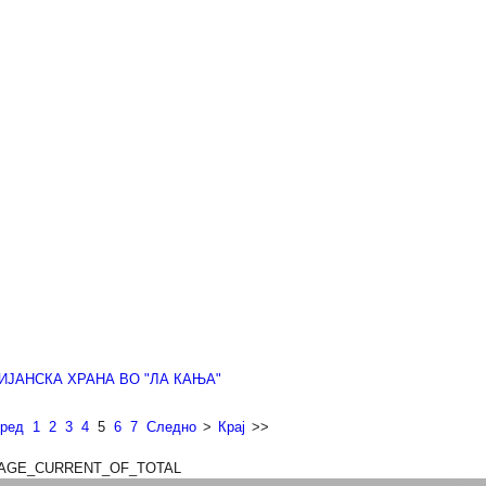
ИЈАНСКА ХРАНА ВО "ЛА КАЊА"
ред
1
2
3
4
5
6
7
Следно
>
Крај
>>
AGE_CURRENT_OF_TOTAL