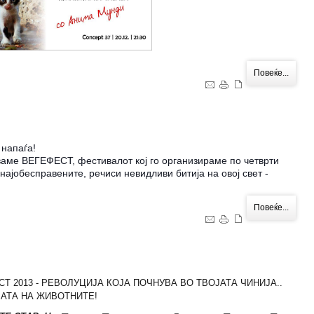
Повеќе...
 напаѓа!
уваме ВЕГЕФЕСТ, фестивалот кој го организираме по четврти
најобесправените, речиси невидливи битија на овој свет -
Повеќе...
Т 2013 - РЕВОЛУЦИЈА КОЈА ПОЧНУВА ВО ТВОЈАТА ЧИНИЈА..
ВАТА НА ЖИВОТНИТЕ!