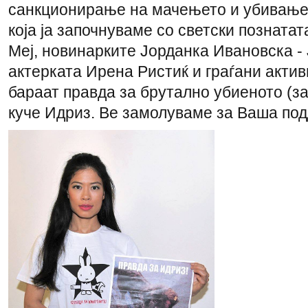
санкционирање на мачењето и убивање
која ја започнуваме со светски позната
Меј, новинарките Јорданка Ивановска -
актерката Ирена Ристиќ и граѓани актив
бараат правда за брутално убиеното (за
куче Идриз. Ве замолуваме за Ваша по