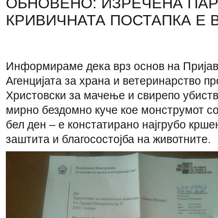
ОБНОВЕНО: ИЗРЕЧЕНА ПАР
КРИВИЧНАТА ПОСТАПКА Е В
Информираме дека врз основ на Пријава
Агенцијата за храна и ветеринарство п
Христовски за мачење и свирепо убиств
мирно бездомно куче кое монструмот со
бел ден – е констатирано најгрубо крше
заштита и благосостојба на животните.