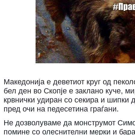
Македонија е деветиот круг од пекол
бел ден во Скопје е заклано куче, м
крвнички удиран со секира и шипки 
пред очи на педесетина граѓани.
Не дозволуваме да монструмот Симо
помине со о
леснителни мерки и бара