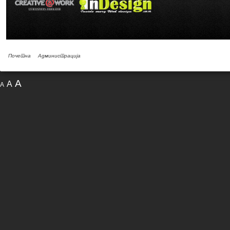
Почетна
Администрација
A
A
A