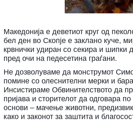
Македонија е деветиот круг од пекол
бел ден во Скопје е заклано куче, м
крвнички удиран со секира и шипки 
пред очи на педесетина граѓани.
Не дозволуваме да монструмот Симо
помине со о
леснителни мерки и бара
Инсистираме Обвинителството да п
пријава и сторителот да одговара по
основи – мачење животни, предизвик
како и законот за заштита и благосос