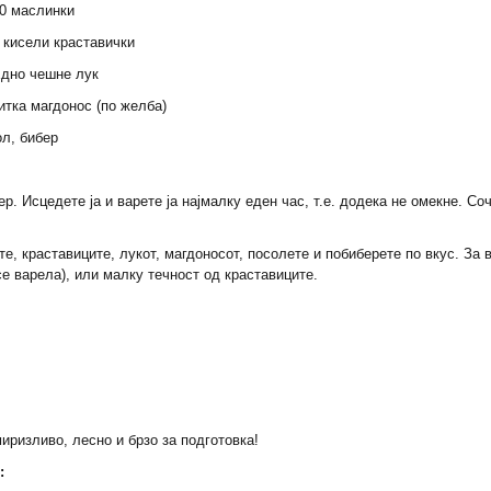
20 маслинки
4 кисели краставички
Едно чешне лук
китка магдонос (по желба)
ол, бибер
р. Исцедете ја и варете ја најмалку еден час, т.е. додека не омекне. Со
те, краставиците, лукот, магдоносот, посолете и побиберете по вкус. За
се варела), или малку течност од краставиците.
иризливо, лесно и брзо за подготовка!
: