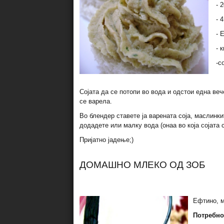
- 
- 
- 
- 
-с
Сојата да се потопи во вода и одстои една вече
се варела.
Во блендер ставете ја варената соја, маслинки
додадете или малку вода (онаа во која сојата 
Пријатно јадење;)
ДОМАШНО МЛЕКО ОД ЗОБ
Ефтино, м
Потребно