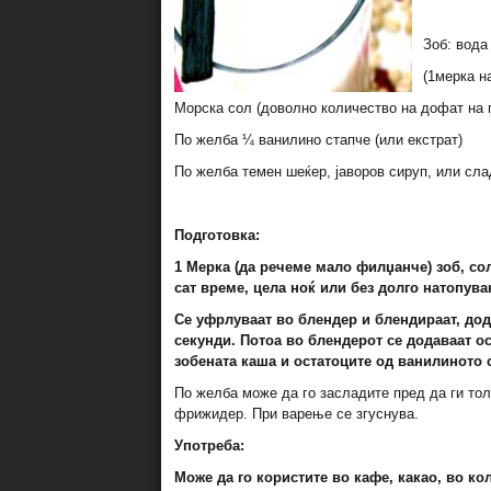
Зоб: вода
(1мерка н
Морска сол (доволно количество на дофат на 
По желба ¼ ванилино стапче (или екстрат)
По желба темен шеќер, јаворов сируп, или сла
Подготовка:
1 Мерка (да речеме мало филџанче) зоб, со
сат време, цела ноќ или без долго натопува
Се уфрлуваат во блендер и блендираат, доде
секунди. Потоа во блендерот се додаваат о
зобената каша и остатоците од ванилиното 
По желба може да го засладите пред да ги толч
фрижидер. При варење се згуснува.
Употреба:
Може да го користите во кафе, какао, во ко