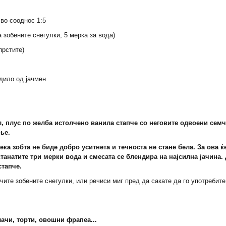
 во сооднос 1:5
а зобените снегулки, 5 мерка за вода)
прстите)
дило од јачмен
л, плус по желба истолчено ванила стапче со неговите одвоени семч
ње.
ка зобта не биде добро уситнета и течноста не стане бела. За ова 
станатите три мерки вода и смесата се блендира на најсилна јачина
стапче.
ите зобените снегулки, или речиси миг пред да сакате да го употребите 
лачи, торти, овошни фрапеа...