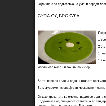
Одлично е за подготовка на умаци поради лес
СУПА ОД БРОКУЛА
Потре
1 бро
2-3 м
1 гла
100мл
маслиново масли и зачини по избор
Во тенџере со солена вода ја ставате брокулат
Во меѓувреме изрендајте ги морковите и ситно 
Откако брокулата ќе омекне, најдобро е да ја 
Содржината од блендерот ставете ја во тенџер
оставете ја да се вари уште 5 минути.