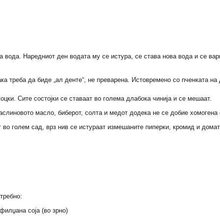
а вода. Наредниот ден водата му се истура, се става нова вода и се вар
ка треба да биде „ал денте“, не преварена. Истовремено со пченката на 
оцки. Сите состојки се ставаат во голема длабока чинија и се мешаат.
аслиновото масло, биберот, солта и медот додека не се добие хомогена
т во голем сад, врз нив се истураат измешаните пиперки, кромид и дома
требно:
 филџана соја (во зрно)