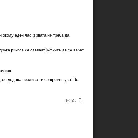
и околу еден час (зрната не треба да
друга рингла се ставаат јуфките да се варат
 смеса.
т, се додава преливот и се промешува. По