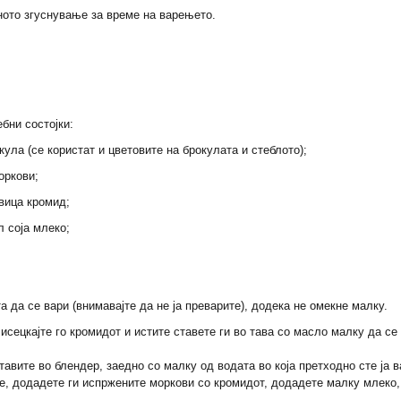
ното згуснување за време на варењето.
бни состојки:
кула (се користат и цветовите на брокулата и стеблото);
оркови;
вица кромид;
 соја млеко;
а да се вари (внимавајте да не ја преварите), додека не омекне малку.
исецкајте го кромидот и истите ставете ги во тава со масло малку да се
ставите во блендер, заедно со малку од водата во која претходно сте ја 
е, додадете ги испржените моркови со кромидот, додадете малку млеко,