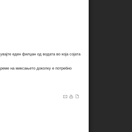
чувајте еден филџан од водата во која сојата
 време на миксањето доколку е потребно