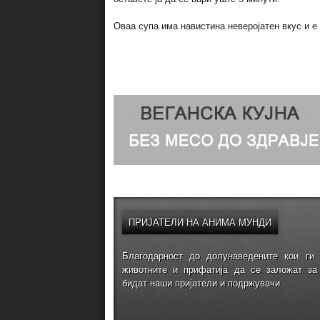
Оваа супа има навистина неверојатен вкус и е
ПРИЈАТЕЛИ
НА АНИМА МУНДИ
Благодарност до долунаведените кои ги 
животните и прифатија да се заложат за
бидат наши пријатели и подржувачи.