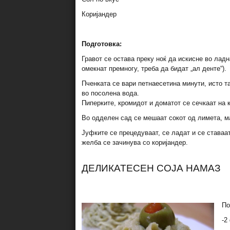
Коријандер
Подготовка:
Гравот се остава преку ноќ да искисне во ладн
омекнат премногу, треба да бидат „ал денте“).
Пченката се вари петнаесетина минути, исто та
во посолена вода.
Пиперките, кромидот и доматот се сечкаат на к
Во одделен сад се мешаат сокот од лимета, м
Јуфките се прецедуваат, се ладат и се ставаа
желба се зачинува со коријандер.
ДЕЛИКАТЕСЕН СОЈА НАМАЗ
По
-2