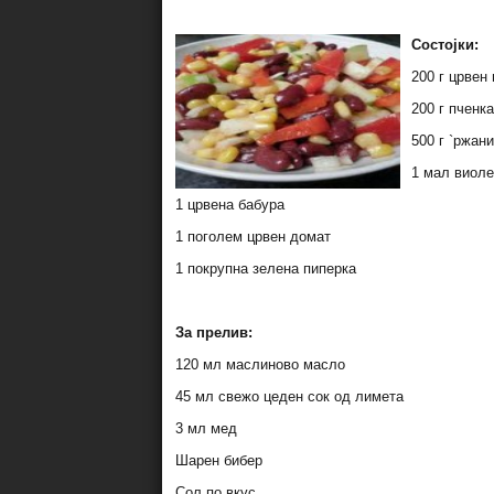
Состојки:
200 г црвен 
200 г пченка
500 г `ржан
1 мал виоле
1 црвена бабура
1 поголем црвен домат
1 покрупна зелена пиперка
За прелив:
120 мл маслиново масло
45 мл свежо цеден сок од лимета
3 мл мед
Шарен бибер
Сол по вкус