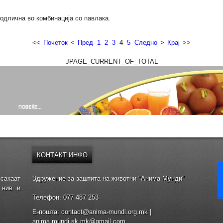
 одлична во комбинација со павлака.
<<
Почеток
<
Пред
1
2
3
4
5
Следно
>
Крај
>>
JPAGE_CURRENT_OF_TOTAL
КОНТАКТ
ИНФО
сакаат
Здружение за заштита на животни "Анима Мунди"
 нив и
Телефон: 077 487 253
E-пошта: contact@anima-mundi.org.mk |
anima.mundi.sk.mk@gmail.com