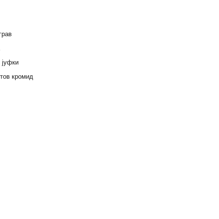
грав
и јуфки
тов кромид