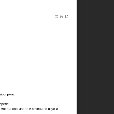
 пропржат.
вареле.
 маслиново масло и зачини по вкус и