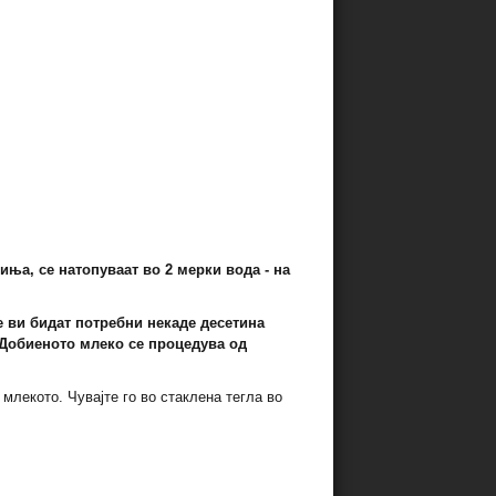
иња, се натопуваат во 2 мерки вода - на
ќе ви бидат потребни некаде десетина
. Добиеното млеко се процедува од
млекото. Чувајте го во стаклена тегла во