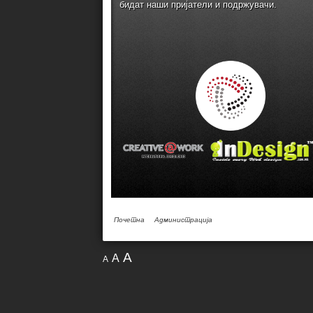
бидат наши пријатели и подржувачи.
Почетна
Администрација
A
A
A