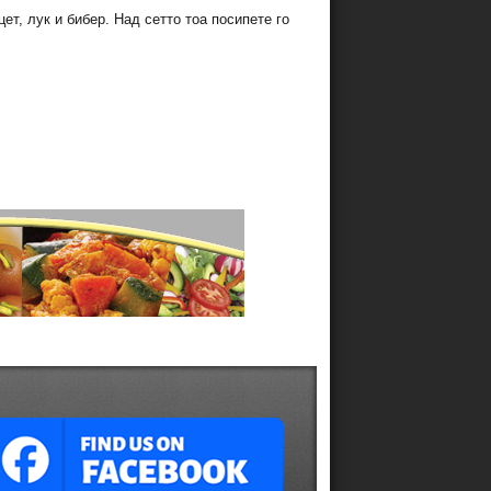
ет, лук и бибер. Над сетто тоа посипете го