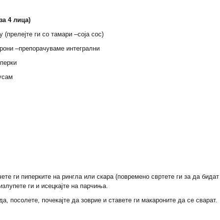
за 4 лица)
у (прелејте ги со тамари –соја сос)
арони –препорачуваме интегрални
иперки
усам
ете ги пиперките на рингла или скара (повремено свртете ги за да бидат
 излупете ги и исецкајте на парчиња.
, посолете, почекајте да зоврие и ставете ги макароните да се сварат.