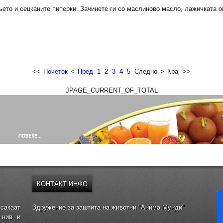
ето и сецканите пиперки. Зачинете ги со маслиново масло, лажичката оц
<<
Почеток
<
Пред
1
2
3
4
5
Следно
>
Крај
>>
JPAGE_CURRENT_OF_TOTAL
КОНТАКТ
ИНФО
сакаат
Здружение за заштита на животни "Анима Мунди"
 нив и