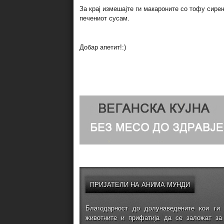
За крај измешајте ги макароните со тофу сирењ
печениот сусам.
Добар апетит!:)
ПРИЈАТЕЛИ
НА АНИМА МУНДИ
Благодарност до долунаведените кои ги 
животните и прифатија да се заложат за