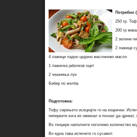
Потребно (
250 гр. Тоф
200 гр мак
2 зелени п
2 лажици с
4 лажици ладно цедено маслиново масло
1 лажичка јаболков оцет
2 чешниња лук
Бибер по желба
Подготовка:
Тофу сирењето исецкајте го на коцкички. Испеч
пиперките кога ќе омекнат и почнат да црнеат,
Во тенџере наполнете поголемо количество вода
Во една тава испечете го сусамот.