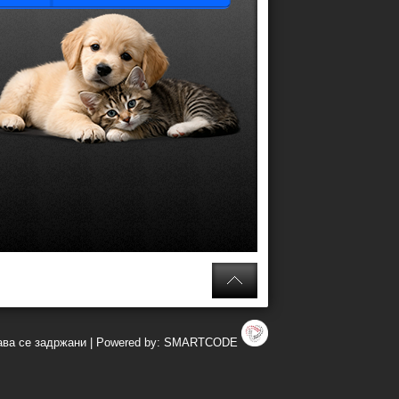
ава се задржани |
Powered by: SMARTCODE