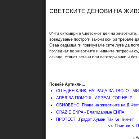
СВЕТСКИТЕ ДЕНOВИ НА ЖИВ
04-ти октомври е Светскиот ден на животните, 
воведување построги закони кои би требале да
Оваа седмица ги повикуваме сите луѓе да погл
погледнат во животните и нивните потресни су
секаде, станат вегани или вегетаријанци и без
Повеќе Артикли...
СО ЕДЕН КЛИК, НАГРАДА ЗА ТВОЈОТ МИ
АПЕЛ ЗА ПОМОШ - APPEAL FOR HELP
ОБНОВЕНО: Права на животните на Д Фес
GRAZIE ENPA - Благодариме ЕНПА!
ПРОТЕСТ: „Градот Хуман Пак Ќе Никне!“
<<
Почеток
<
П
JP