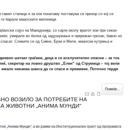
тавил стапици и за кои понатаму поставува се призор со кој се
и ги барале маалските миленици.
балски сојуз на Македонија, со сајли околу вратот кои при секое
веќе; умирале во болка од задушување и прережан грклан, бавно но
 спасат. Сликите се од Сивче, Брзи и Миле, маалски кутриња и
јдневно шетаат граѓани, деца и се исклучително опасни – за тоа
иќ, секретар на ловно друштво „Елен“ од Струмица – тој вели
и имало никаква шанса да се спаси и преживее. Поточно тврди
Повеќе...
ВНО ВОЗИЛО ЗА ПОТРЕБИТЕ НА
НА ЖИВОТНИ „АНИМА МУНДИ“
тни „Анима Мунди“, а во рамки на Институционален грант од програмата