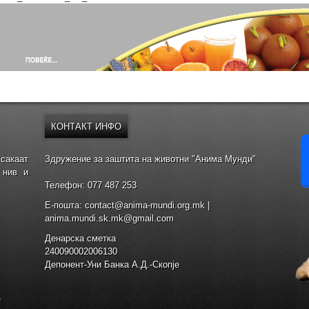
КОНТАКТ
ИНФО
сакаат
Здружение за заштита на животни "Анима Мунди"
 нив и
Телефон: 077 487 253
E-пошта: contact@anima-mundi.org.mk |
anima.mundi.sk.mk@gmail.com
Денарска сметка
240090002006130
Депонент-Уни Банка А.Д.-Скопје