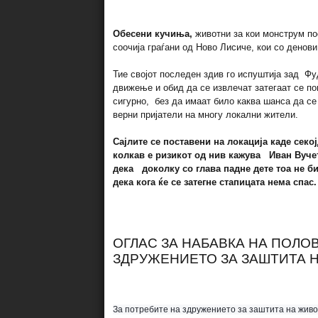
Обесени кучиња,
животни за кои монструм пос
соочија граѓани од Ново Лисиче, кои со денов
Тие својот последен здив го испуштија зад Фуд
движење и обид да се извлечат затегаат се по
сигурно, без да имаат било каква шанса да се
верни пријатели на многу локални жители.
Сајлите се поставени на локација каде секо
колкав е ризикот од нив кажува Иван Вучет
дека доколку со глава падне дете тоа не б
дека кога ќе се затегне стапицата нема спас.
ОГЛАС ЗА НАБАВКА НА ПОЛО
ЗДРУЖЕНИЕТО ЗА ЗАШТИТА 
За потребите на здружението за заштита на живо