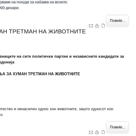
куваме на понуди за набавка на возило.
000 денари.
Повеќе...
МАН ТРЕТМАН НА ЖИВОТНИТЕ
вниците на сите политички партии и независните кандидати за
едонија
ЊА ЗА ХУМАН ТРЕТМАН НА ЖИВОТНИТЕ
тество и ненасилен однос кон животните, зашто односот кон
о.
Повеќе...