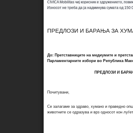
CIVI
CA Mobilitas чиј корисник е здружението, пови
Износот не треба да ја надминува сумата од 150 
ПРЕДЛОЗИ И БАРАЊА ЗА ХУ
До:
Претставниците на медиумите и претста
Парламентарните избори во Република Мак
ПРЕДЛОЗИ И БАРА
Почитувани,
Се залагаме за здраво, хумано и праведно опш
животните се одразува и врз односот кон луѓет