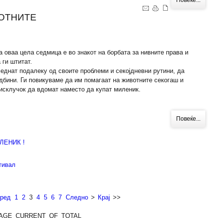
Повеќе...
ОТНИТЕ
а оваа цела седмица е во знакот на борбата за нивните права и
 ги штитат.
еднат подалеку од своите проблеми и секојдневни рутини, да
дбини. Ги повикуваме да им помагаат на животните секогаш и
 исклучок да вдомат наместо да купат миленик.
Повеќе...
ЛЕНИК !
тивал
ред
1
2
3
4
5
6
7
Следно
>
Крај
>>
AGE_CURRENT_OF_TOTAL